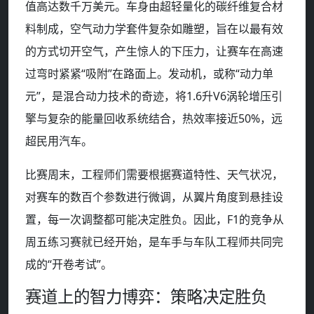
值高达数千万美元。车身由超轻量化的碳纤维复合材
料制成，空气动力学套件复杂如雕塑，旨在以最有效
的方式切开空气，产生惊人的下压力，让赛车在高速
过弯时紧紧“吸附”在路面上。发动机，或称“动力单
元”，是混合动力技术的奇迹，将1.6升V6涡轮增压引
擎与复杂的能量回收系统结合，热效率接近50%，远
超民用汽车。
比赛周末，工程师们需要根据赛道特性、天气状况，
对赛车的数百个参数进行微调，从翼片角度到悬挂设
置，每一次调整都可能决定胜负。因此，F1的竞争从
周五练习赛就已经开始，是车手与车队工程师共同完
成的“开卷考试”。
赛道上的智力博弈：策略决定胜负