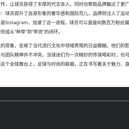
合作，让球员获得了丰厚的代言收入，同时也帮助品牌触达了更
的：球员提升了自身形象的奢华感和国际范儿，品牌则注入了运
是Instagram，加速了这一进程。球员可以直接向数百万粉丝
完成从“种草”到“带货”的闭环。
像的现象，反映了当代流行文化中领域界限的日益模糊。他们的
达与团队精神并不冲突。当球迷们为一次精妙的传球喝彩时，也
场这个全球舞台上，足球与时尚的联姻，正在书写着关于魅力、