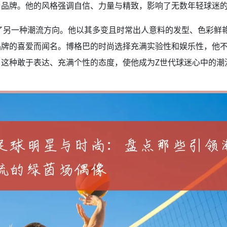
尚品牌。他的风格强调自信、力量与精致，影响了无数年轻球迷
了另一种潮流方向。他以其多变且时常出人意料的发型、色彩鲜
品牌的喜爱而闻名。博格巴的时尚选择充满实验性和娱乐性，他
。这种敢于表达、充满个性的态度，使他成为Z世代球迷心中的潮