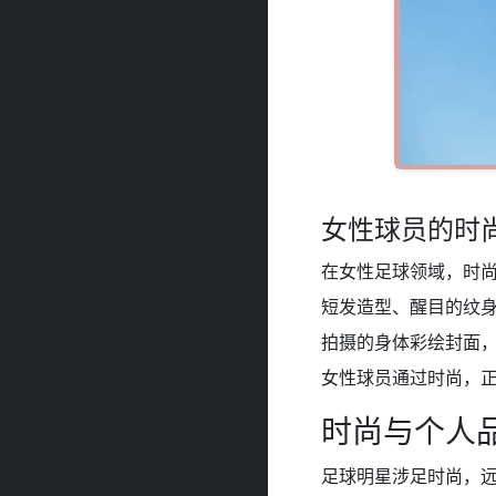
女性球员的时
在女性足球领域，时尚
短发造型、醒目的纹身
拍摄的身体彩绘封面
女性球员通过时尚，
时尚与个人
足球明星涉足时尚，