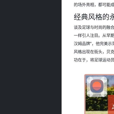
的场外亮相，都可能
经典风格的
谈及足球与时尚的融合
一样引人注目。从早期
汉姆品牌”，他完美示
风格出现在街头，贝
功在于，将足球运动