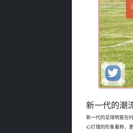
新一代的潮
新一代的足球明星在时
心打理的形象著称，更