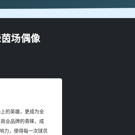
绿茵场偶像
场上的英雄，更成为全
及商业品牌的青睐，成
影响力，使得每一次球员