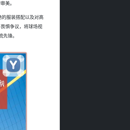
的审美。
艳的服装搭配以及对高
不畏惧争议，将球场视
流先锋。