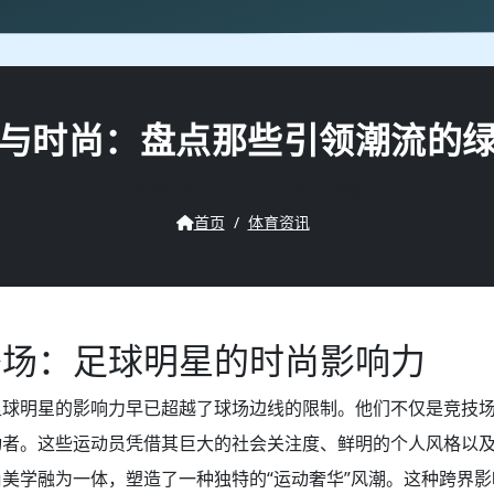
与时尚：盘点那些引领潮流的
2026-06-24 17:31
33 次阅读
首页
/
体育资讯
秀场：足球明星的时尚影响力
足球明星的影响力早已超越了球场边线的限制。他们不仅是竞技
动者。这些运动员凭借其巨大的社会关注度、鲜明的个人风格以
美学融为一体，塑造了一种独特的“运动奢华”风潮。这种跨界